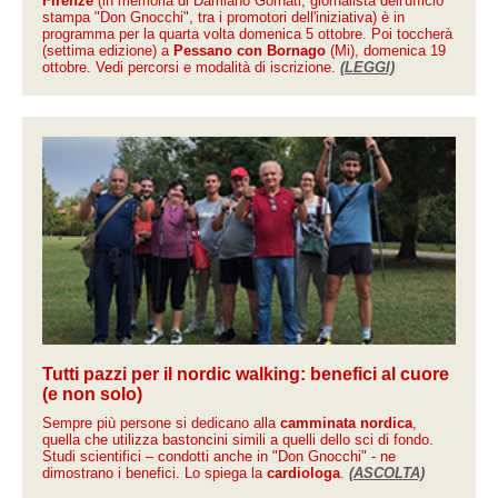
Firenze
(in memoria di Damiano Gornati, giornalista dell'ufficio
stampa "Don Gnocchi", tra i promotori dell'iniziativa) è in
programma per la quarta volta domenica 5 ottobre. Poi toccherà
(settima edizione) a
Pessano con Bornago
(Mi), domenica 19
ottobre. Vedi percorsi e modalità di iscrizione.
(LEGGI)
Tutti pazzi per il nordic walking: benefici al cuore
(e non solo)
Sempre più persone si dedicano alla
camminata nordica
,
quella che utilizza bastoncini simili a quelli dello sci di fondo.
Studi scientifici – condotti anche in "Don Gnocchi" - ne
dimostrano i benefici. Lo spiega la
cardiologa
.
(ASCOLTA)