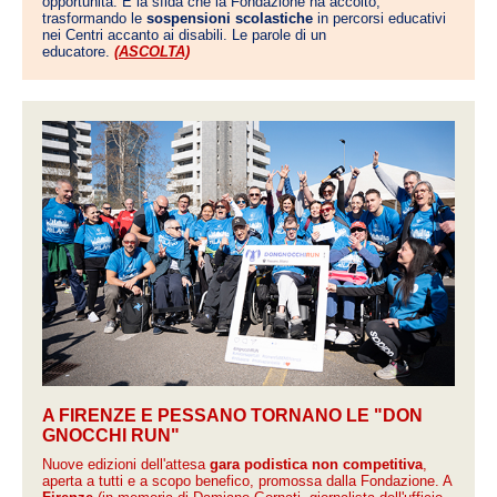
opportunità. È la sfida che la Fondazione ha accolto,
trasformando le
sospensioni scolastiche
in percorsi educativi
nei Centri accanto ai disabili. Le parole di un
educatore.
(ASCOLTA)
A FIRENZE E PESSANO TORNANO LE "DON
GNOCCHI RUN"
Nuove edizioni dell'attesa
gara podistica non competitiva
,
aperta a tutti e a scopo benefico, promossa dalla Fondazione. A