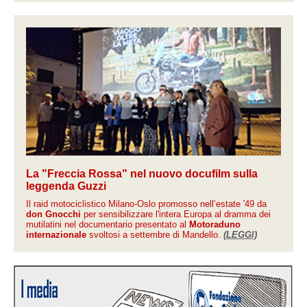
La "Freccia Rossa" nel nuovo docufilm sulla
leggenda Guzzi
Il raid motociclistico Milano-Oslo promosso nell’estate '49 da
don Gnocchi
per sensibilizzare l'intera Europa al dramma dei
mutilatini nel documentario presentato al
Motoraduno
internazionale
svoltosi a settembre di Mandello.
(LEGGI)