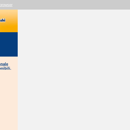
 browser
onale
nibili.