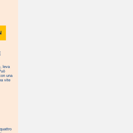
N
E
, leva
 Può
 con una
a vite
quattro