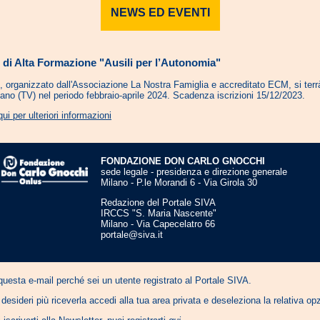
NEWS ED EVENTI
 di Alta Formazione "Ausili per l’Autonomia"
o, organizzato dall'Associazione La Nostra Famiglia e accreditato ECM, si terr
ano (TV) nel periodo febbraio-aprile 2024. Scadenza iscrizioni 15/12/2023.
qui per ulteriori informazioni
FONDAZIONE DON CARLO GNOCCHI
sede legale - presidenza e direzione generale
Milano - P.le Morandi 6 - Via Girola 30
Redazione del Portale SIVA
IRCCS "S. Maria Nascente"
Milano - Via Capecelatro 66
portale@siva.it
questa e-mail perché sei un utente registrato al Portale SIVA.
desideri più riceverla accedi alla tua area privata e deseleziona la relativa o