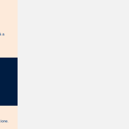
à a
pzione.