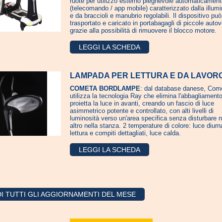
ruote per utilizzo esterno pieghevole automaticamen
(telecomando / app mobile) caratterizzato dalla illum
e da braccioli e manubrio regolabili. Il dispositivo pu
trasportato e caricato in portabagagli di piccole autov
grazie alla possibilità di rimuovere il blocco motore.
LEGGI LA SCHEDA
LAMPADA PER LETTURA E DA LAVOR
COMETA BORDLAMPE
: dal database danese, Com
utilizza la tecnologia Ray che elimina l'abbagliament
proietta la luce in avanti, creando un fascio di luce
asimmetrico potente e controllato, con alti livelli di
luminosità verso un'area specifica senza disturbare 
altro nella stanza. 2 temperature di colore: luce diurn
lettura e compiti dettagliati, luce calda.
LEGGI LA SCHEDA
I TUTTI GLI AGGIORNAMENTI DEL MESE