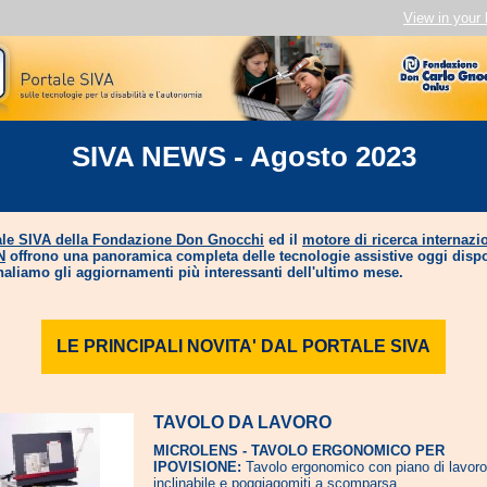
View in your
SIVA NEWS - Agosto 2023
ale SIVA della Fondazione Don Gnocchi
ed il
motore di ricerca internazi
N
offrono una panoramica completa delle tecnologie assistive oggi dispo
naliamo gli aggiornamenti più interessanti dell'ultimo mese.
LE PRINCIPALI NOVITA' DAL PORTALE SIVA
TAVOLO DA LAVORO
MICROLENS - TAVOLO ERGONOMICO PER
IPOVISIONE:
Tavolo ergonomico con piano di lavoro
inclinabile e poggiagomiti a scomparsa.