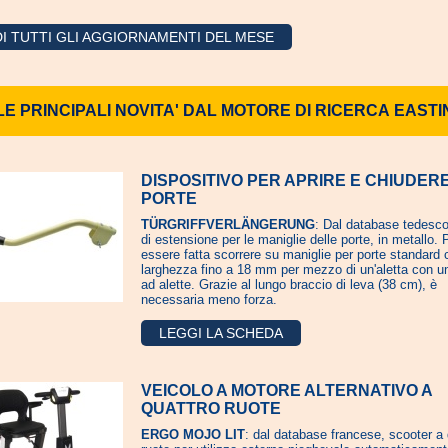
I TUTTI GLI AGGIORNAMENTI DEL MESE
LE PRINCIPALI NOVITA' DAL MOTORE DI RICERCA EASTI
DISPOSITIVO PER APRIRE E CHIUDER
PORTE
TÜRGRIFFVERLÄNGERUNG
: Dal database tedesco
di estensione per le maniglie delle porte, in metallo.
essere fatta scorrere su maniglie per porte standard
larghezza fino a 18 mm per mezzo di un'aletta con un
ad alette. Grazie al lungo braccio di leva (38 cm), è
necessaria meno forza.
LEGGI LA SCHEDA
VEICOLO A MOTORE ALTERNATIVO A
QUATTRO RUOTE
ERGO MOJO LIT
: dal database francese, scooter a 