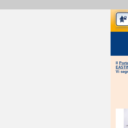
Il
Port
EASTI
Vi seg