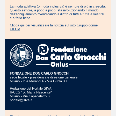
La moda adattiva (o moda inclusiva) è sempre di più in crescita.
Questo settore, a poco a poco, sta rivoluzionando il mondo
dell’abbigliamento rivendicando il diritto di tutti e tutte a vestirsi
e a farlo bene.
Clicca qui per visualizzare la notizia sul sito Gruppo donne
UILDM
FONDAZIONE DON CARLO GNOCCHI
sede legale - presidenza e direzione generale
Milano - P.le Morandi 6 - Via Girola 30
Redazione del Portale SIVA
IRCCS "S. Maria Nascente"
Milano - Via Capecelatro 66
portale@siva.it