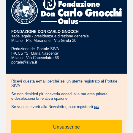
FONDAZIONE DON CARLO GNOCCHI
sede legale - presidenza e direzione generale
Milano - P.le Morandi 6 - Via Girola 30
Redazione del Portale SIVA
IRCCS "S. Maria Nascente"
Milano - Via Capecelatro 66
portale@siva.it
Ricevi questa e-mail perché sei un utente registrato al Portale
SIVA.
Se non desideri più riceverla accedi alla tua area privata
e deseleziona la relativa opzione.
Se vuoi iscriverti alla Newsletter, puoi registrarti
qui
.
Unsubscribe