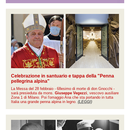
Celebrazione in santuario e tappa della "Penna
pellegrina alpina"
La Messa del 28 febbraio - 68esimo di morte di don Gnocchi -
sarà presieduta da mons.
Giuseppe Vegezzi
, vescovo ausiliare
Zona 1 di Milano. Poi l'omaggio Ana che sta portando in tutta
Italia una grande penna alpina in legno.
(LEGGI)