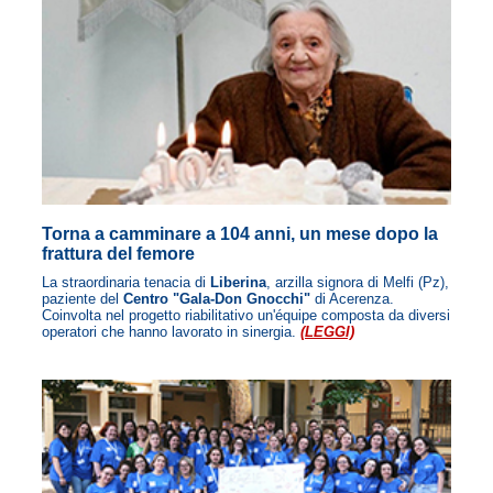
Torna a camminare a 104 anni, un mese dopo la
frattura del femore
La straordinaria tenacia di
Liberina
, arzilla signora di Melfi (Pz),
paziente del
Centro "Gala-Don Gnocchi"
di Acerenza.
Coinvolta nel progetto riabilitativo un'équipe composta da diversi
operatori che hanno lavorato in sinergia.
(LEGGI)