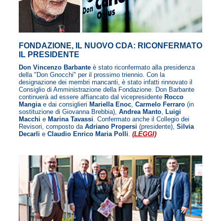
FONDAZIONE, IL NUOVO CDA: RICONFERMATO
IL PRESIDENTE
Don Vincenzo Barbante
è stato riconfermato alla presidenza
della "Don Gnocchi" per il prossimo triennio. Con la
designazione dei membri mancanti, è stato infatti rinnovato il
Consiglio di Amministrazione della Fondazione. Don Barbante
continuerà ad essere affiancato dal vicepresidente
Rocco
Mangia
e dai consiglieri
Mariella Enoc
,
Carmelo Ferraro
(in
sostituzione di Giovanna Brebbia),
Andrea Manto
,
Luigi
Macchi
e
Marina Tavassi
. Confermato anche il Collegio dei
Revisori, composto da
Adriano Propersi
(presidente),
Silvia
Decarli
e
Claudio Enrico Maria Polli
.
(LEGGI)