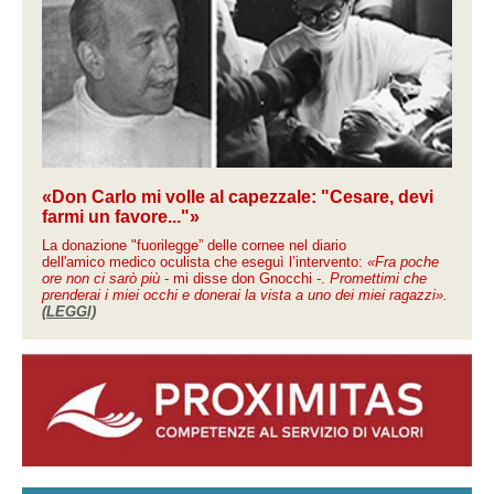
«Don Carlo mi volle al capezzale: "Cesare, devi
farmi un favore..."»
La donazione "fuorilegge” delle cornee nel diario
dell'amico medico oculista che eseguì l’intervento:
«Fra poche
ore non ci sarò più
- mi disse don Gnocchi -.
Promettimi che
prenderai i miei occhi e donerai la vista a uno dei miei ragazzi».
(LEGGI)