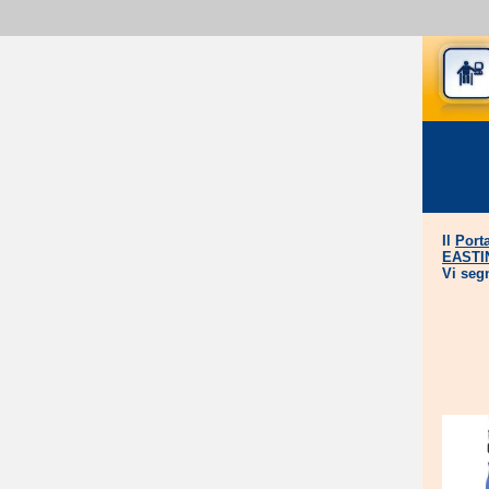
Il
Port
EASTI
Vi seg