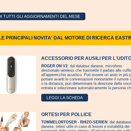
I TUTTI GLI AGGIORNAMENTI DEL MESE
LE PRINCIPALI NOVITA' DAL MOTORE DI RICERCA EASTI
ACCESSORIO PER AUSILI PER L'UDIT
ROGER ON V2
: dal databse danese, microfono
direzionale wireless che trasmette il parlato alle cuffi
all'apperecchio acustico. Può essere un aiuto in più 
portare avanti le conversazioni nonostante il rumore 
o la distanza, può determinare la direzione della voce
entrata e selezionare automaticamente la persona ch
LEGGI LA SCHEDA
ORTESI PER POLLICE
TOMMELORTOSER - RHIZO-SERIEN
: dal databas
danese, ortesi utile in caso di lesioni e instabilità dei
legamenti della zona attorno all'articolazione dei polli