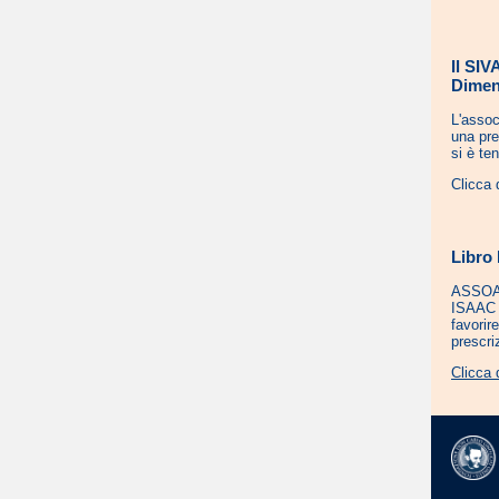
Il SIV
Dimen
L'assoc
una pre
si è te
Clicca 
Libro 
ASSOAUS
ISAAC I
favorir
prescri
Clicca 