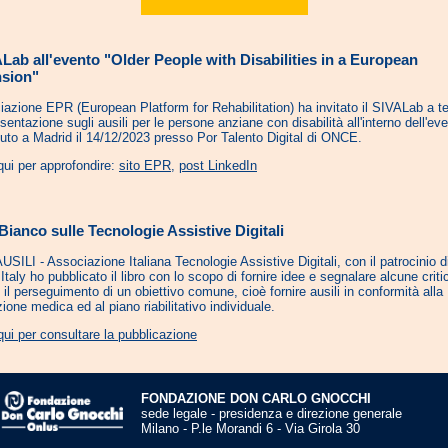
ALab all'evento "Older People with Disabilities in a European
sion"
iazione EPR (European Platform for Rehabilitation) ha invitato il SIVALab a t
sentazione sugli ausili per le persone anziane con disabilità all'interno dell'ev
nuto a Madrid il 14/12/2023 presso Por Talento Digital di ONCE.
qui per approfondire:
sito EPR
,
post LinkedIn
Bianco sulle Tecnologie Assistive Digitali
ILI - Associazione Italiana Tecnologie Assistive Digitali, con il patrocinio d
taly ho pubblicato il libro con lo scopo di fornire idee e segnalare alcune critic
e il perseguimento di un obiettivo comune, cioè fornire ausili in conformità alla
zione medica ed al piano riabilitativo individuale.
qui per consultare la pubblicazione
FONDAZIONE DON CARLO GNOCCHI
sede legale - presidenza e direzione generale
Milano - P.le Morandi 6 - Via Girola 30