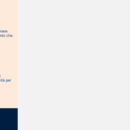
enere
ento che
i
ità per