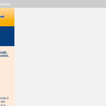
 browser
onale
nibili.
vola il
 nel
ica e