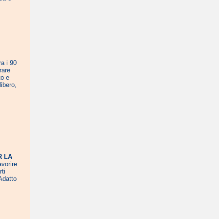
ra i 90
rare
to e
libero,
R LA
avorire
ti
Adatto