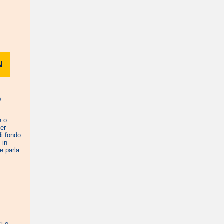
N
O
e o
per
di fondo
 in
e parla.
e
ci e