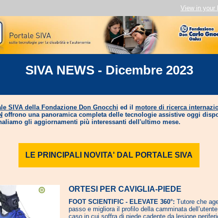
View in your
SIVA NEWS - Dicembre 2023
ale SIVA della Fondazione Don Gnocchi
ed il
motore di ricerca internazi
N
offrono una panoramica completa delle tecnologie assistive oggi dispo
naliamo gli aggiornamenti più interessanti dell'ultimo mese.
LE PRINCIPALI NOVITA' DAL PORTALE SIVA
ORTESI PER CAVIGLIA-PIEDE
FOOT SCIENTIFIC - ELEVATE 360°:
Tutore che age
passo e migliora il profilo della camminata dell’utente
caso in cui soffra di piede cadente da lesione perifer