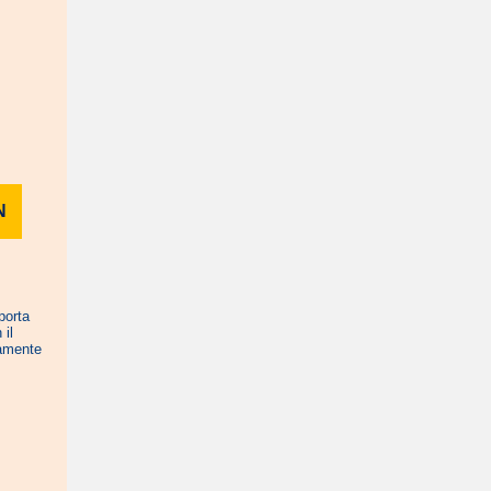
N
porta
 il
vamente