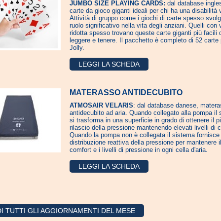
JUMBO SIZE PLAYING CARDS:
dal database ingle
carte da gioco giganti ideali per chi ha una disabilità 
Attività di gruppo come i giochi di carte spesso svol
ruolo significativo nella vita degli anziani. Quelli con 
ridotta spesso trovano queste carte giganti più facili 
leggere e tenere. Il pacchetto è completo di 52 carte
Jolly.
LEGGI LA SCHEDA
MATERASSO ANTIDECUBITO
ATMOSAIR VELARIS
: dal database danese, mater
antidecubito ad aria. Quando collegato alla pompa il
si trasforma in una superficie in grado di ottenere il p
rilascio della pressione mantenendo elevati livelli di 
Quando la pompa non è collegata il sistema fornisce 
distribuzione reattiva della pressione per mantenere i
comfort e i livelli di pressione in ogni cella d'aria.
LEGGI LA SCHEDA
I TUTTI GLI AGGIORNAMENTI DEL MESE