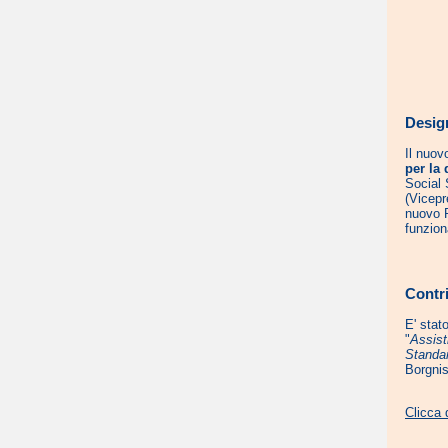
Desig
Il nuov
per la 
Social 
(Vicepr
nuovo R
funzion
Contri
E' stat
"
Assist
Standa
Borgni
Clicca 