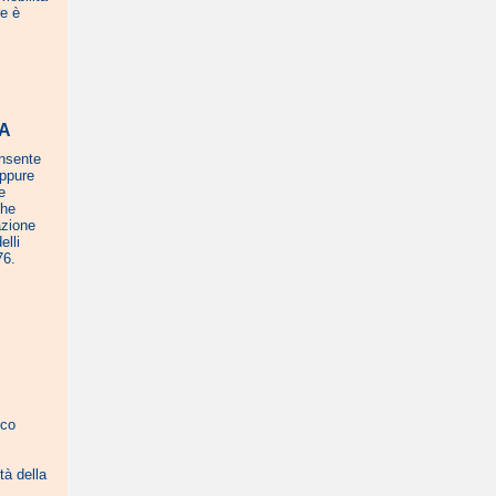
re è
TA
onsente
oppure
e
che
azione
elli
76.
ico
tà della