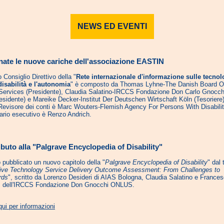
NEWS ED EVENTI
nate le nuove cariche dell'associazione EASTIN
o Consiglio Direttivo della "
Rete internazionale d'informazione sulle tecnol
disabilità e l'autonomia
" è composto da Thomas Lyhne-The Danish Board O
Services (Presidente), Claudia Salatino-IRCCS Fondazione Don Carlo Gnocch
esidente) e Mareike Decker-Institut Der Deutschen Wirtschaft Köln (Tesoriere);
evisore dei conti è Marc Wouters-Flemish Agency For Persons With Disability
ario esecutivo è Renzo Andrich.
buto alla "Palgrave Encyclopedia of Disability"
o pubblicato un nuovo capitolo della "
Palgrave Encyclopedia of Disability
" dal 
ive Technology Service Delivery Outcome Assessment: From Challenges to
rds
", scritto da Lorenzo Desideri di AIAS Bologna, Claudia Salatino e France
s dell'IRCCS Fondazione Don Gnocchi ONLUS.
qui per informazioni