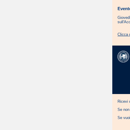
Evento
Giovedì
sull'Acc
Clicca 
Ricevi 
Se non 
Se vuoi 