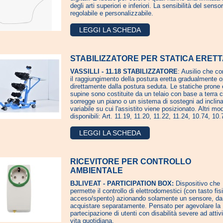
degli arti superiori e inferiori. La sensibilità del senso
regolabile e personalizzabile.
LEGGI LA SCHEDA
STABILIZZATORE PER STATICA ERET
VASSILLI - 11.18 STABILIZZATORE
: Ausilio che c
il raggiungimento della postura eretta gradualmente 
direttamente dalla postura seduta. Le statiche prone 
supine sono costituite da un telaio con base a terra 
sorregge un piano o un sistema di sostegni ad inclin
variabile su cui l'assistito viene posizionato. Altri mod
disponibili: Art. 11.19, 11.20, 11.22, 11.24, 10.74, 10.
LEGGI LA SCHEDA
RICEVITORE PER CONTROLLO
AMBIENTALE
BJLIVEAT - PARTICIPATION BOX:
Dispositivo che
permette il controllo di elettrodomestici (con tasto fis
acceso/spento) azionando solamente un sensore, da
acquistare separatamente. Pensato per agevolare la
partecipazione di utenti con disabilità severe ad attivi
vita quotidiana.