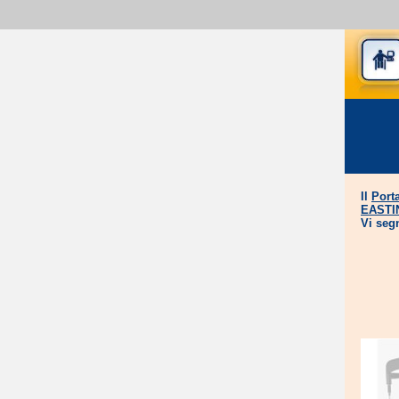
Il
Port
EASTI
Vi seg