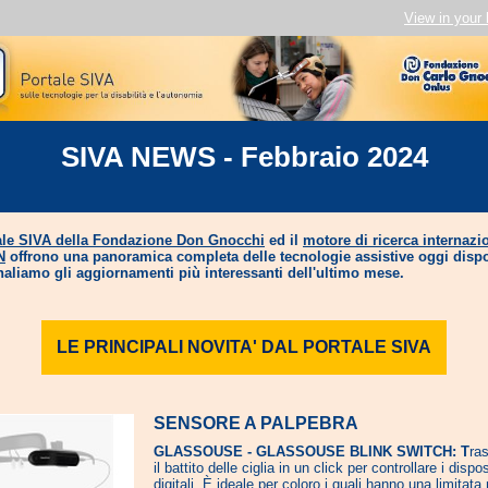
View in your
SIVA NEWS - Febbraio 2024
ale SIVA della Fondazione Don Gnocchi
ed il
motore di ricerca internazi
N
offrono una panoramica completa delle tecnologie assistive oggi dispo
naliamo gli aggiornamenti più interessanti dell'ultimo mese.
LE PRINCIPALI NOVITA' DAL PORTALE SIVA
SENSORE A PALPEBRA
GLASSOUSE - GLASSOUSE BLINK SWITCH: T
ra
il battito delle ciglia in un click per controllare i dispos
digitali. È ideale per coloro i quali hanno una limitata 