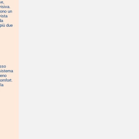
se,
visiva.
gono un
vista
da
 più due
asso
 sistema
ieno
comfort.
la
l