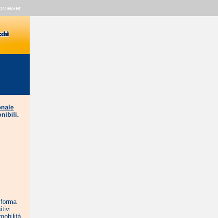
 browser
onale
nibili.
sforma
itivi
mobilità