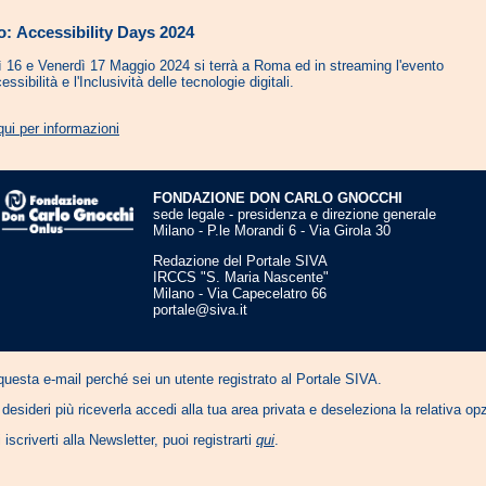
: Accessibility Days 2024
 16 e Venerdì 17 Maggio 2024 si terrà a Roma ed in streaming l'evento
essibilità e l'Inclusività delle tecnologie digitali.
qui per informazioni
FONDAZIONE DON CARLO GNOCCHI
sede legale - presidenza e direzione generale
Milano - P.le Morandi 6 - Via Girola 30
Redazione del Portale SIVA
IRCCS "S. Maria Nascente"
Milano - Via Capecelatro 66
portale@siva.it
questa e-mail perché sei un utente registrato al Portale SIVA.
desideri più riceverla accedi alla tua area privata e deseleziona la relativa o
iscriverti alla Newsletter, puoi registrarti
qui
.